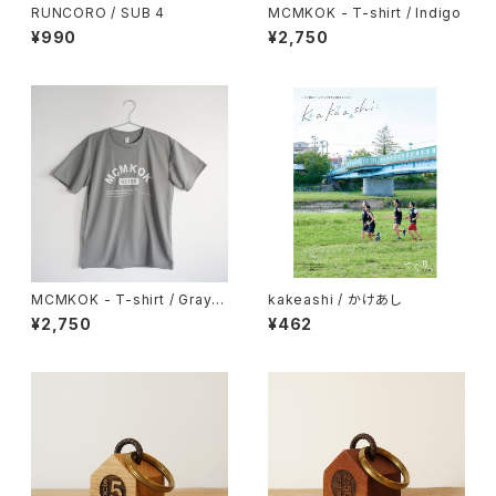
RUNCORO / SUB 4
MCMKOK - T-shirt / Indigo
¥990
¥2,750
MCMKOK - T-shirt / Gray D
kakeashi / かけあし
ry
¥2,750
¥462