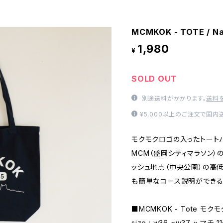
MCMKOK - TOTE / N
1,980
¥
SOLD OUT
別途送料がかかります。
送料
¥5,000以上のご注文で国内
モクモクロゴの入ったトート
MCM（盛岡シティマラソン）
ッシュ地点（中央公園）の高
も簡単なコース説明ができる
■MCMKOK - Tote モク
size : w36 ×w37 × マチ 1