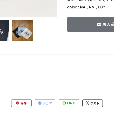
color : NA , NV , LGY
再入
保存
シェア
LINE
ポスト