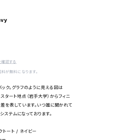
avy
を確認する
送料が無料になります。
バック。グラフのように見える図は
のスタート地点（岩手大学）からフィニ
低差を表しています。いつ誰に聞かれて
システムになっております。
モクトート / ネイビー
1cm