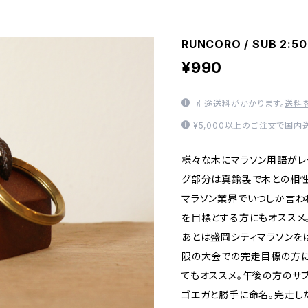
RUNCORO / SUB 2:50
¥990
別途送料がかかります。
送料
¥5,000以上のご注文で国内
様々な木にマラソン用語がレ
グ部分は真鍮製で木との相性
マラソン業界でいつしか言われ
を目標とする方にもオススメ
あとは盛岡シティマラソンをは
限の大会での完走目標の方にも
てもオススメ。午後の方のサ
ゴエガと勝手に命名。完走し