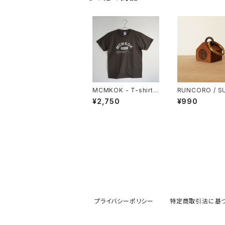
MCMKOK - T-shirt /
RUNCORO / SU
C.Gray
0
¥2,750
¥990
プライバシーポリシー
特定商取引法に基