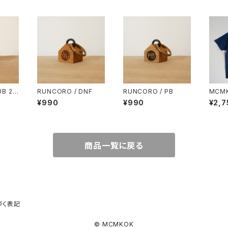
B 2:5
RUNCORO / DNF
RUNCORO / PB
MCMKO
Indig
¥990
¥990
¥2,7
商品一覧に戻る
づく表記
© MCMKOK