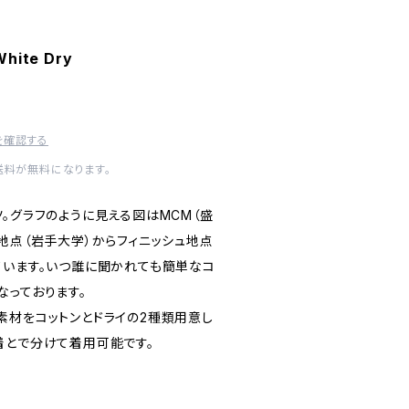
White Dry
を確認する
送料が無料になります。
。グラフのように見える図はMCM（盛
地点（岩手大学）からフィニッシュ地点
ています。いつ誰に聞かれても簡単なコ
なっております。
素材をコットンとドライの2種類用意し
着とで分けて着用可能です。