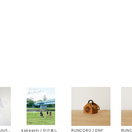
irt /
kakeashi / かけあし
RUNCORO / DNF
RUNC