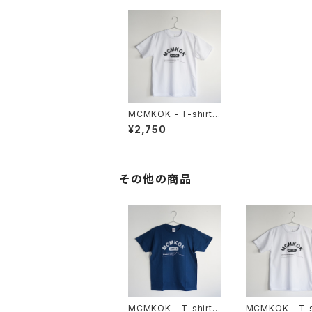
MCMKOK - T-shirt /
White Dry
¥2,750
その他の商品
MCMKOK - T-shirt /
MCMKOK - T-sh